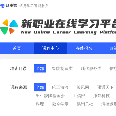
终身学习智能服务
首页
课程中心
在线报名
政
培训目录：
全部
智能制造类
现代服务类
信
课程来源：
全部
哈工海渡
长风网
课通天下
出生缺陷基金会
工信部
康鹤科技
科理
微令学堂
供销总社
清控紫
沃聚
易货产业院